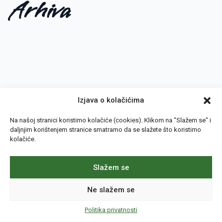
Arhiva
Izjava o kolačićima
Na našoj stranici koristimo kolačiće (cookies).
Klikom na "Slažem se" i
daljnjim korištenjem stranice smatramo da se slažete što koristimo
kolačiće.
© 2023 Veterinarska ambulanta Trogir. Sva prava pridržana.
Slažem se
Politika privatnosti
Ne slažem se
Politika privatnosti