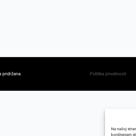
 pridržana.
Politika privatnosti
Na našoj stran
korištenjem s