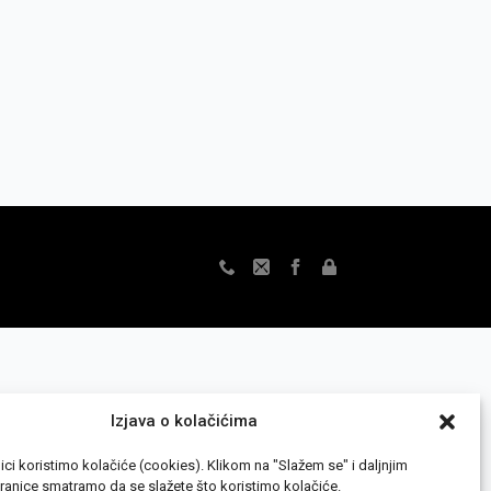
Izjava o kolačićima
ici koristimo kolačiće (cookies).
Klikom na "Slažem se" i daljnjim
tranice smatramo da se slažete što koristimo kolačiće.